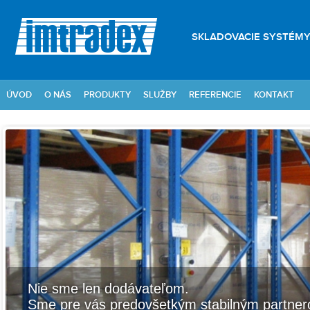
SKLADOVACIE SYSTÉM
ÚVOD
O NÁS
PRODUKTY
SLUŽBY
REFERENCIE
KONTAKT
Nie sme len dodávateľom.
Sme pre vás predovšetkým stabilným partnero