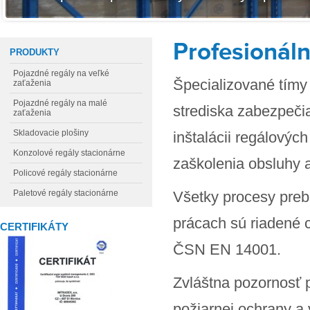
Profesionál
PRODUKTY
Pojazdné regály na veľké
Špecializované tím
zaťaženia
Pojazdné regály na malé
strediska zabezpečia
zaťaženia
Skladovacie plošiny
inštalácii regálový
Konzolové regály stacionárne
zaškolenia obsluhy 
Policové regály stacionárne
Paletové regály stacionárne
Všetky procesy preb
prácach sú riadené
CERTIFIKÁTY
ČSN EN 14001.
Zvláštna pozornosť 
požiarnej ochrany a 