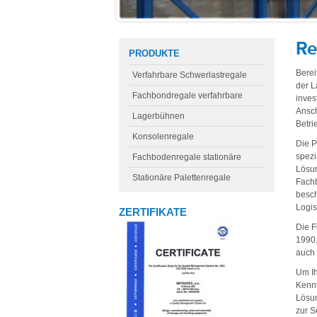
Re
PRODUKTE
Berei
Verfahrbare Schwerlastregale
der L
Fachbondregale verfahrbare
inves
Ansch
Lagerbühnen
Betri
Konsolenregale
Die P
spezi
Fachbodenregale stationäre
Lösun
Stationäre Palettenregale
Fachb
besch
Logis
ZERTIFIKATE
Die F
1990.
auch 
Um Ih
Kennt
Lösun
zur S