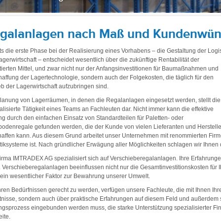
galanlagen nach Maß und Kundenwü
ts die erste Phase bei der Realisierung eines Vorhabens – die Gestaltung der Logis
agerwirtschaft – entscheidet wesentlich über die zukünftige Rentabilität der
tierten Mittel, und zwar nicht nur der Anfangsinvestitionen für Baumaßnahmen und
affung der Lagertechnologie, sondern auch der Folgekosten, die täglich für den
eb der Lagerwirtschaft aufzubringen sind.
lanung von Lagerräumen, in denen die Regalanlagen eingesetzt werden, stellt die
alisierte Tätigkeit eines Teams an Fachleuten dar. Nicht immer kann die effektive
g durch den einfachen Einsatz von Standardteilen für Paletten- oder
odenregale gefunden werden, die der Kunde von vielen Lieferanten und Herstell
affen kann. Aus diesem Grund arbeitet unser Unternehmen mit renommierten Fir
tiksysteme ist. Nach gründlicher Erwägung aller Möglichkeiten schlagen wir Ihnen 
irma IMTRADEX AG spezialisiert sich auf Verschieberegalanlagen. Ihre Erfahrungen
 Verschieberegalanlagen beeinflussen nicht nur die Gesamtinvestitionskosten für 
ein wesentlicher Faktor zur Bewahrung unserer Umwelt.
ren Bedürfnissen gerecht zu werden, verfügen unsere Fachleute, die mit Ihnen Ih
nisse, sondern auch über praktische Erfahrungen auf diesem Feld und außerdem st
gsprozess eingebunden werden muss, die starke Unterstützung spezialisierter Fi
eite.